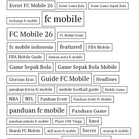
Event FC Mobile 26
Event Game Bola
Event Game Sepak Bola
fc mobile
exchange fc mobile
FC Mobile 26
FC Mobile Event
featured
fc mobile indonesia
FIFA Mobile
FIFA Mobile Guide
formasi meta fc mobile
Game Sepak Bola
Game Sepak Bola Mobile
Guide FC Mobile
Headlines
Glorious Eras
jawaban trivia fc mobile
mobile football guide
Mobile Game
NBA
NFL
Panduan Event
Panduan Event FC Mobile
panduan fc mobile
Panduan Game
Rated
panduan pemula fc mobile
Player OVR Tinggi
Soccer
Shards FC Mobile
skill move fc mobile
strategi fc mobile